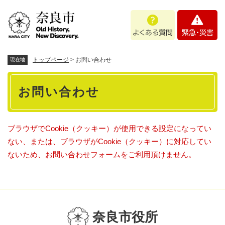
ペ
メニューを飛ばして本文へ
よ
緊
ー
く
急
ジ
あ
・
の
る
災
先
質
害
頭
トップページ
>
お問い合わせ
現在地
問
で
本
す
お問い合わせ
。
文
ブラウザでCookie（クッキー）が使用できる設定になってい
ない、または、ブラウザがCookie（クッキー）に対応してい
ないため、お問い合わせフォームをご利用頂けません。
奈良市役所