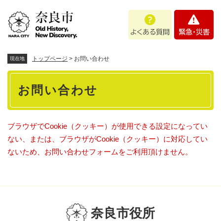
ペ
メニューを飛ばして本文へ
よ
緊
ー
く
急
ジ
あ
・
の
る
災
先
質
害
頭
トップページ
>
お問い合わせ
現在地
問
で
本
す
お問い合わせ
。
文
ブラウザでCookie（クッキー）が使用できる設定になってい
ない、または、ブラウザがCookie（クッキー）に対応してい
ないため、お問い合わせフォームをご利用頂けません。
奈良市役所