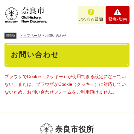
ペ
メニューを飛ばして本文へ
よ
緊
ー
く
急
ジ
あ
・
の
る
災
先
質
害
頭
トップページ
>
お問い合わせ
現在地
問
で
本
す
お問い合わせ
。
文
ブラウザでCookie（クッキー）が使用できる設定になってい
ない、または、ブラウザがCookie（クッキー）に対応してい
ないため、お問い合わせフォームをご利用頂けません。
奈良市役所