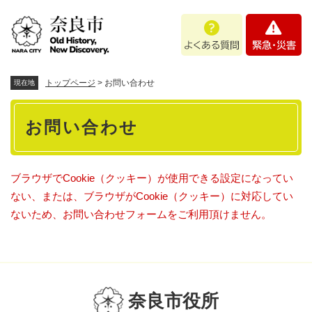
ペ
メニューを飛ばして本文へ
よ
緊
ー
く
急
ジ
あ
・
の
る
災
先
質
害
頭
トップページ
>
お問い合わせ
現在地
問
で
本
す
お問い合わせ
。
文
ブラウザでCookie（クッキー）が使用できる設定になってい
ない、または、ブラウザがCookie（クッキー）に対応してい
ないため、お問い合わせフォームをご利用頂けません。
奈良市役所