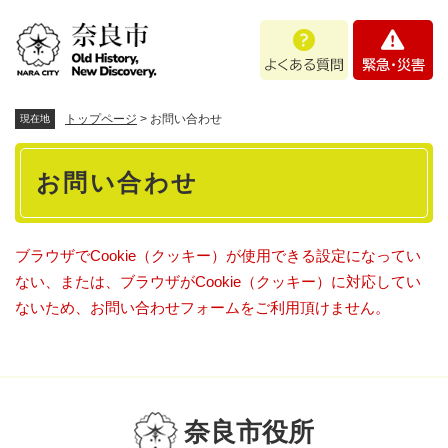
ペ
メニューを飛ばして本文へ
よ
緊
ー
く
急
ジ
あ
・
の
る
災
先
質
害
頭
トップページ
>
お問い合わせ
現在地
問
で
本
す
お問い合わせ
。
文
ブラウザでCookie（クッキー）が使用できる設定になってい
ない、または、ブラウザがCookie（クッキー）に対応してい
ないため、お問い合わせフォームをご利用頂けません。
奈良市役所