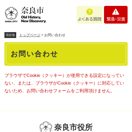
ペ
メニューを飛ばして本文へ
よ
緊
ー
く
急
ジ
あ
・
の
る
災
先
質
害
頭
トップページ
>
お問い合わせ
現在地
問
で
本
す
お問い合わせ
。
文
ブラウザでCookie（クッキー）が使用できる設定になってい
ない、または、ブラウザがCookie（クッキー）に対応してい
ないため、お問い合わせフォームをご利用頂けません。
奈良市役所