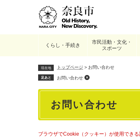
ペ
ー
ジ
の
先
頭
市民活動・文化・
で
くらし・手続き
スポーツ
す
。
トップページ
>
お問い合わせ
現在地
お問い合わせ
足あと
本
お問い合わせ
文
ブラウザでCookie（クッキー）が使用でき