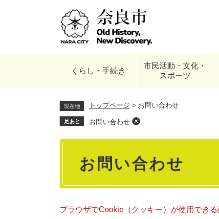
ペ
ー
ジ
の
先
頭
市民活動・文化・
で
くらし・手続き
スポーツ
す
。
トップページ
>
お問い合わせ
現在地
お問い合わせ
足あと
本
お問い合わせ
文
ブラウザでCookie（クッキー）が使用でき