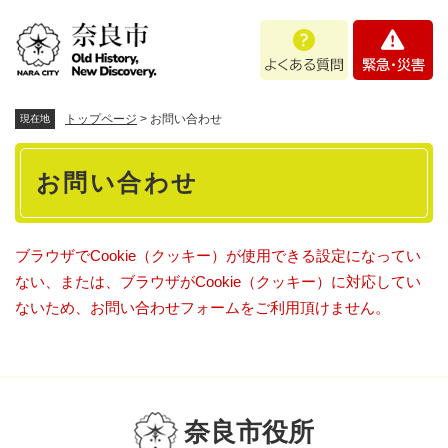
ペ
メニューを飛ばして本文へ
よ
緊
ー
く
急
ジ
あ
・
の
る
災
先
質
害
頭
トップページ
>
お問い合わせ
現在地
問
で
本
す
お問い合わせ
。
文
ブラウザでCookie（クッキー）が使用できる設定になってい
ない、または、ブラウザがCookie（クッキー）に対応してい
ないため、お問い合わせフォームをご利用頂けません。
奈良市役所