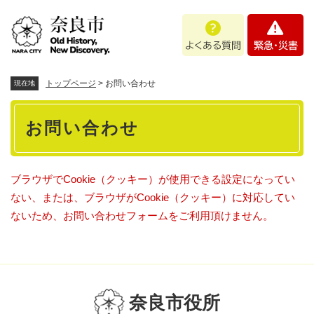
ペ
メニューを飛ばして本文へ
よ
緊
ー
く
急
ジ
あ
・
の
る
災
先
質
害
頭
トップページ
>
お問い合わせ
現在地
問
で
本
す
お問い合わせ
。
文
ブラウザでCookie（クッキー）が使用できる設定になってい
ない、または、ブラウザがCookie（クッキー）に対応してい
ないため、お問い合わせフォームをご利用頂けません。
奈良市役所