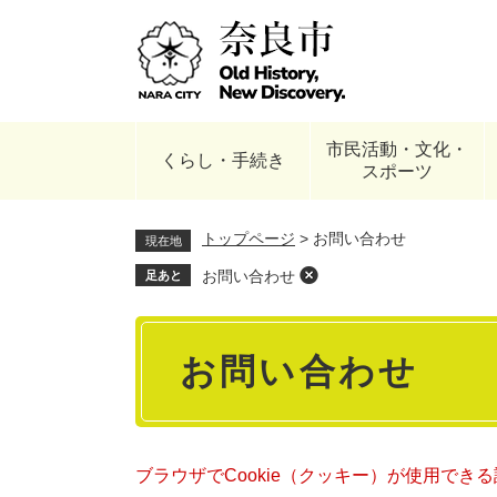
ペ
ー
ジ
の
先
頭
市民活動・文化・
で
くらし・手続き
スポーツ
す
。
トップページ
>
お問い合わせ
現在地
お問い合わせ
足あと
本
お問い合わせ
文
ブラウザでCookie（クッキー）が使用でき