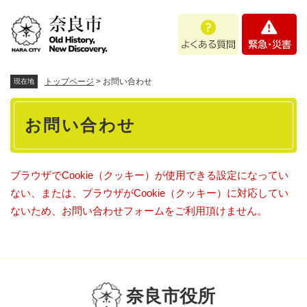
ペ
メニューを飛ばして本文へ
よ
緊
ー
く
急
ジ
あ
・
の
る
災
先
質
害
頭
トップページ
>
お問い合わせ
現在地
問
で
本
す
お問い合わせ
。
文
ブラウザでCookie（クッキー）が使用できる設定になってい
ない、または、ブラウザがCookie（クッキー）に対応してい
ないため、お問い合わせフォームをご利用頂けません。
奈良市役所