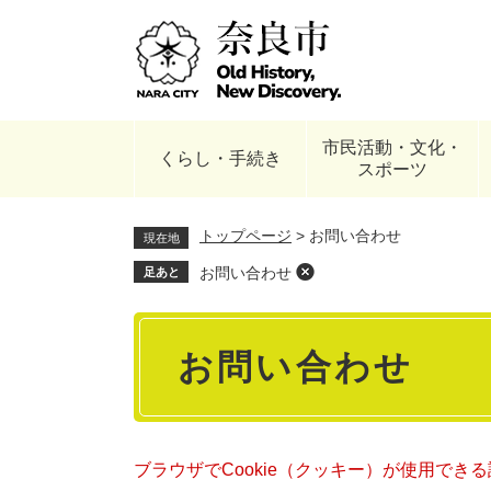
ペ
ー
ジ
の
先
頭
市民活動・文化・
で
くらし・手続き
スポーツ
す
。
トップページ
>
お問い合わせ
現在地
お問い合わせ
足あと
本
お問い合わせ
文
ブラウザでCookie（クッキー）が使用でき