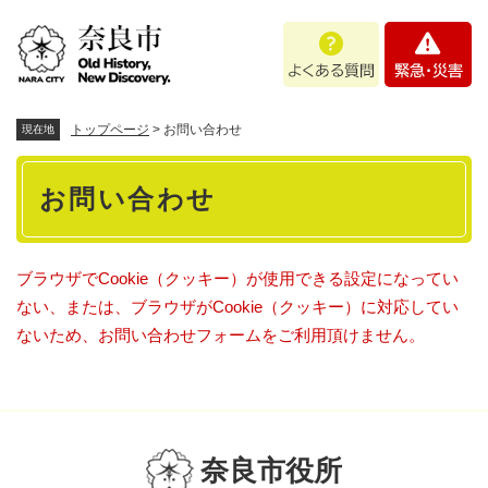
ペ
メニューを飛ばして本文へ
よ
緊
ー
く
急
ジ
あ
・
の
る
災
先
質
害
頭
トップページ
>
お問い合わせ
現在地
問
で
本
す
お問い合わせ
。
文
ブラウザでCookie（クッキー）が使用できる設定になってい
ない、または、ブラウザがCookie（クッキー）に対応してい
ないため、お問い合わせフォームをご利用頂けません。
奈良市役所