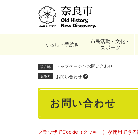
ペ
ー
ジ
の
先
頭
市民活動・文化・
で
くらし・手続き
スポーツ
す
。
トップページ
>
お問い合わせ
現在地
お問い合わせ
足あと
本
お問い合わせ
文
ブラウザでCookie（クッキー）が使用でき