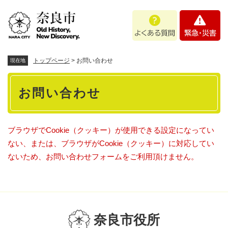
ペ
メニューを飛ばして本文へ
よ
緊
ー
く
急
ジ
あ
・
の
る
災
先
質
害
頭
トップページ
>
お問い合わせ
現在地
問
で
本
す
お問い合わせ
。
文
ブラウザでCookie（クッキー）が使用できる設定になってい
ない、または、ブラウザがCookie（クッキー）に対応してい
ないため、お問い合わせフォームをご利用頂けません。
奈良市役所