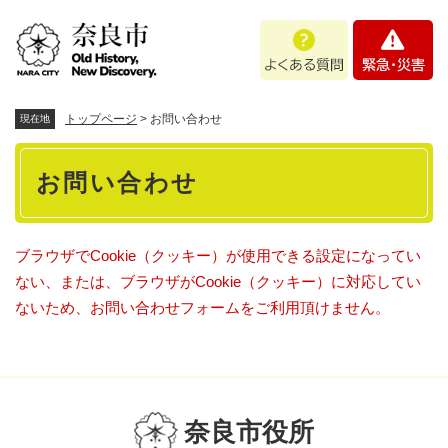
ペ
メニューを飛ばして本文へ
よ
緊
ー
く
急
ジ
あ
・
の
る
災
先
質
害
頭
トップページ
>
お問い合わせ
現在地
問
で
本
す
お問い合わせ
。
文
ブラウザでCookie（クッキー）が使用できる設定になってい
ない、または、ブラウザがCookie（クッキー）に対応してい
ないため、お問い合わせフォームをご利用頂けません。
奈良市役所