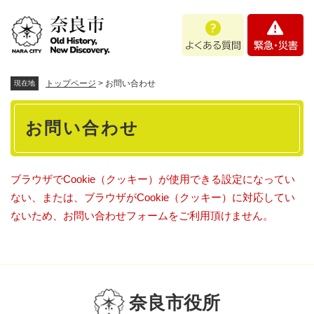
ペ
メニューを飛ばして本文へ
よ
緊
ー
く
急
ジ
あ
・
の
る
災
先
質
害
頭
トップページ
>
お問い合わせ
現在地
問
で
本
す
お問い合わせ
。
文
ブラウザでCookie（クッキー）が使用できる設定になってい
ない、または、ブラウザがCookie（クッキー）に対応してい
ないため、お問い合わせフォームをご利用頂けません。
奈良市役所