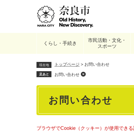
ペ
ー
ジ
の
先
頭
市民活動・文化・
で
くらし・手続き
スポーツ
す
。
トップページ
>
お問い合わせ
現在地
お問い合わせ
足あと
本
お問い合わせ
文
ブラウザでCookie（クッキー）が使用でき