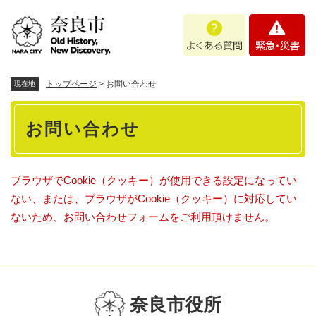
ペ
メニューを飛ばして本文へ
よ
緊
ー
く
急
ジ
あ
・
の
る
災
先
質
害
頭
トップページ
>
お問い合わせ
現在地
問
で
本
す
お問い合わせ
。
文
ブラウザでCookie（クッキー）が使用できる設定になってい
ない、または、ブラウザがCookie（クッキー）に対応してい
ないため、お問い合わせフォームをご利用頂けません。
奈良市役所