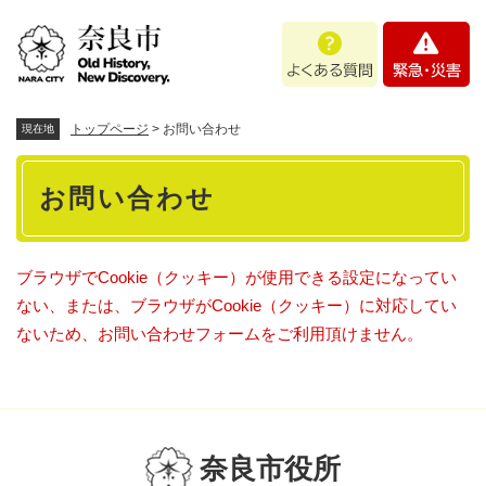
ペ
メニューを飛ばして本文へ
よ
緊
ー
く
急
ジ
あ
・
の
る
災
先
質
害
頭
トップページ
>
お問い合わせ
現在地
問
で
本
す
お問い合わせ
。
文
ブラウザでCookie（クッキー）が使用できる設定になってい
ない、または、ブラウザがCookie（クッキー）に対応してい
ないため、お問い合わせフォームをご利用頂けません。
奈良市役所