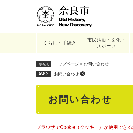
ペ
ー
ジ
の
先
頭
市民活動・文化・
で
くらし・手続き
スポーツ
す
。
トップページ
>
お問い合わせ
現在地
お問い合わせ
足あと
本
お問い合わせ
文
ブラウザでCookie（クッキー）が使用でき