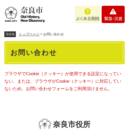
ペ
メニューを飛ばして本文へ
よ
緊
ー
く
急
ジ
あ
・
の
る
災
先
質
害
頭
トップページ
>
お問い合わせ
現在地
問
で
本
す
お問い合わせ
。
文
ブラウザでCookie（クッキー）が使用できる設定になってい
ない、または、ブラウザがCookie（クッキー）に対応してい
ないため、お問い合わせフォームをご利用頂けません。
奈良市役所