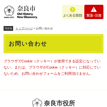
ペ
メニューを飛ばして本文へ
よ
緊
ー
く
急
ジ
あ
・
の
る
災
先
質
害
頭
トップページ
>
お問い合わせ
現在地
問
で
本
す
お問い合わせ
。
文
ブラウザでCookie（クッキー）が使用できる設定になってい
ない、または、ブラウザがCookie（クッキー）に対応してい
ないため、お問い合わせフォームをご利用頂けません。
奈良市役所