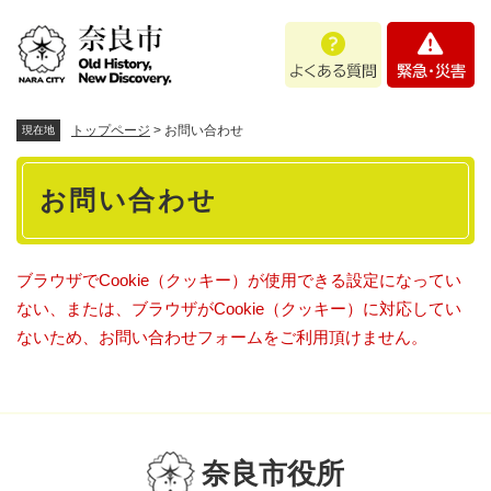
ペ
メニューを飛ばして本文へ
よ
緊
ー
く
急
ジ
あ
・
の
る
災
先
質
害
頭
トップページ
>
お問い合わせ
現在地
問
で
本
す
お問い合わせ
。
文
ブラウザでCookie（クッキー）が使用できる設定になってい
ない、または、ブラウザがCookie（クッキー）に対応してい
ないため、お問い合わせフォームをご利用頂けません。
奈良市役所