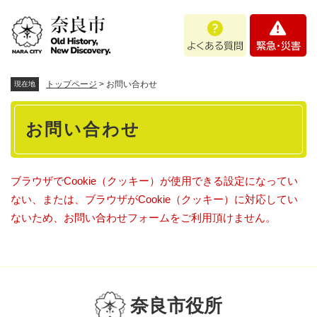
ペ
メニューを飛ばして本文へ
よ
緊
ー
く
急
ジ
あ
・
の
る
災
先
質
害
頭
トップページ
>
お問い合わせ
現在地
問
で
本
す
お問い合わせ
。
文
ブラウザでCookie（クッキー）が使用できる設定になってい
ない、または、ブラウザがCookie（クッキー）に対応してい
ないため、お問い合わせフォームをご利用頂けません。
奈良市役所