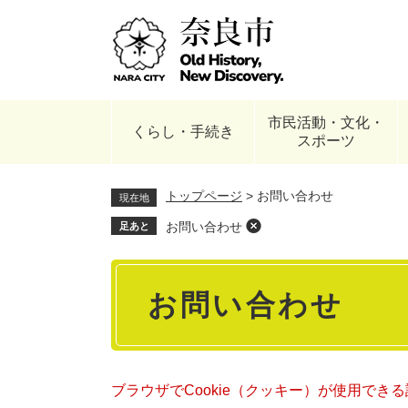
ペ
ー
ジ
の
先
頭
市民活動・文化・
で
くらし・手続き
スポーツ
す
。
トップページ
>
お問い合わせ
現在地
お問い合わせ
足あと
本
お問い合わせ
文
ブラウザでCookie（クッキー）が使用でき