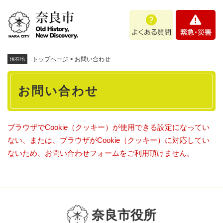
ペ
メニューを飛ばして本文へ
よ
緊
ー
く
急
ジ
あ
・
の
る
災
先
質
害
頭
トップページ
>
お問い合わせ
現在地
問
で
本
す
お問い合わせ
。
文
ブラウザでCookie（クッキー）が使用できる設定になってい
ない、または、ブラウザがCookie（クッキー）に対応してい
ないため、お問い合わせフォームをご利用頂けません。
奈良市役所