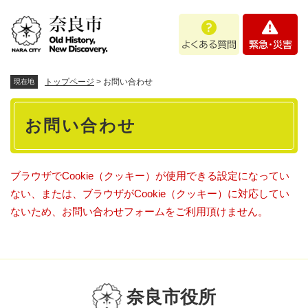
ペ
メニューを飛ばして本文へ
よ
緊
ー
く
急
ジ
あ
・
の
る
災
先
質
害
頭
トップページ
>
お問い合わせ
現在地
問
で
本
す
お問い合わせ
。
文
ブラウザでCookie（クッキー）が使用できる設定になってい
ない、または、ブラウザがCookie（クッキー）に対応してい
ないため、お問い合わせフォームをご利用頂けません。
奈良市役所