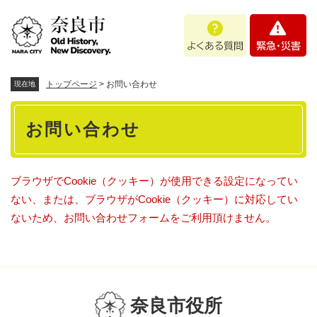
ペ
メニューを飛ばして本文へ
よ
緊
ー
く
急
ジ
あ
・
の
る
災
先
質
害
頭
トップページ
>
お問い合わせ
現在地
問
で
本
す
お問い合わせ
。
文
ブラウザでCookie（クッキー）が使用できる設定になってい
ない、または、ブラウザがCookie（クッキー）に対応してい
ないため、お問い合わせフォームをご利用頂けません。
奈良市役所