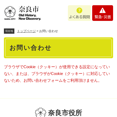
ペ
メニューを飛ばして本文へ
よ
緊
ー
く
急
ジ
あ
・
の
る
災
先
質
害
頭
トップページ
>
お問い合わせ
現在地
問
で
本
す
お問い合わせ
。
文
ブラウザでCookie（クッキー）が使用できる設定になってい
ない、または、ブラウザがCookie（クッキー）に対応してい
ないため、お問い合わせフォームをご利用頂けません。
奈良市役所