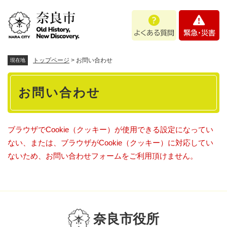
ペ
メニューを飛ばして本文へ
よ
緊
ー
く
急
ジ
あ
・
の
る
災
先
質
害
頭
トップページ
>
お問い合わせ
現在地
問
で
本
す
お問い合わせ
。
文
ブラウザでCookie（クッキー）が使用できる設定になってい
ない、または、ブラウザがCookie（クッキー）に対応してい
ないため、お問い合わせフォームをご利用頂けません。
奈良市役所