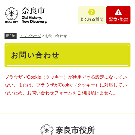
ペ
メニューを飛ばして本文へ
よ
緊
ー
く
急
ジ
あ
・
の
る
災
先
質
害
頭
トップページ
>
お問い合わせ
現在地
問
で
本
す
お問い合わせ
。
文
ブラウザでCookie（クッキー）が使用できる設定になってい
ない、または、ブラウザがCookie（クッキー）に対応してい
ないため、お問い合わせフォームをご利用頂けません。
奈良市役所