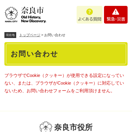
ペ
メニューを飛ばして本文へ
よ
緊
ー
く
急
ジ
あ
・
の
る
災
先
質
害
頭
トップページ
>
お問い合わせ
現在地
問
で
本
す
お問い合わせ
。
文
ブラウザでCookie（クッキー）が使用できる設定になってい
ない、または、ブラウザがCookie（クッキー）に対応してい
ないため、お問い合わせフォームをご利用頂けません。
奈良市役所