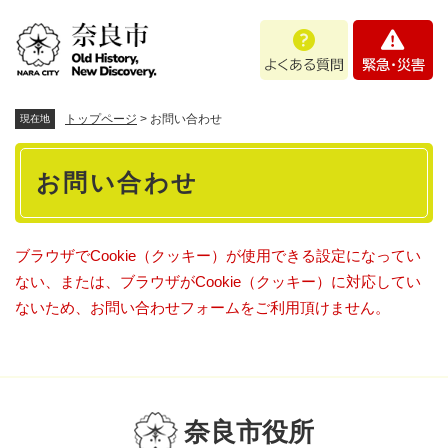
ペ
メニューを飛ばして本文へ
よ
緊
ー
く
急
ジ
あ
・
の
る
災
先
質
害
頭
トップページ
>
お問い合わせ
現在地
問
で
本
す
お問い合わせ
。
文
ブラウザでCookie（クッキー）が使用できる設定になってい
ない、または、ブラウザがCookie（クッキー）に対応してい
ないため、お問い合わせフォームをご利用頂けません。
奈良市役所