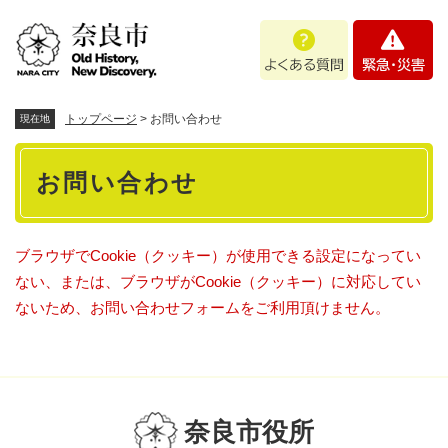
ペ
メニューを飛ばして本文へ
よ
緊
ー
く
急
ジ
あ
・
の
る
災
先
質
害
頭
トップページ
>
お問い合わせ
現在地
問
で
本
す
お問い合わせ
。
文
ブラウザでCookie（クッキー）が使用できる設定になってい
ない、または、ブラウザがCookie（クッキー）に対応してい
ないため、お問い合わせフォームをご利用頂けません。
奈良市役所