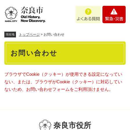
ペ
メニューを飛ばして本文へ
よ
緊
ー
く
急
ジ
あ
・
の
る
災
先
質
害
頭
トップページ
>
お問い合わせ
現在地
問
で
本
す
お問い合わせ
。
文
ブラウザでCookie（クッキー）が使用できる設定になってい
ない、または、ブラウザがCookie（クッキー）に対応してい
ないため、お問い合わせフォームをご利用頂けません。
奈良市役所