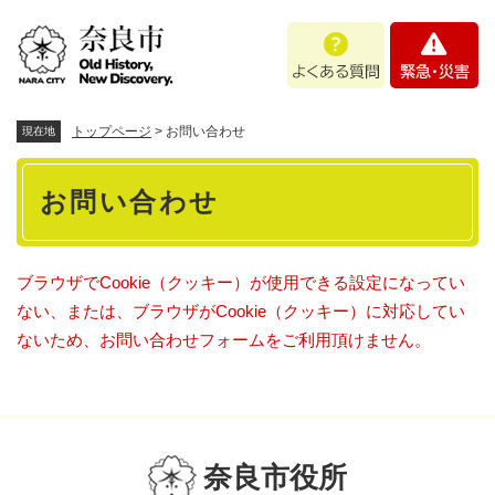
ペ
メニューを飛ばして本文へ
よ
緊
ー
く
急
ジ
あ
・
の
る
災
先
質
害
頭
トップページ
>
お問い合わせ
現在地
問
で
本
す
お問い合わせ
。
文
ブラウザでCookie（クッキー）が使用できる設定になってい
ない、または、ブラウザがCookie（クッキー）に対応してい
ないため、お問い合わせフォームをご利用頂けません。
奈良市役所