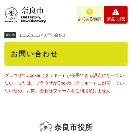
ペ
メニューを飛ばして本文へ
よ
緊
ー
く
急
ジ
あ
・
の
る
災
先
質
害
頭
トップページ
>
お問い合わせ
現在地
問
で
本
す
お問い合わせ
。
文
ブラウザでCookie（クッキー）が使用できる設定になってい
ない、または、ブラウザがCookie（クッキー）に対応してい
ないため、お問い合わせフォームをご利用頂けません。
奈良市役所