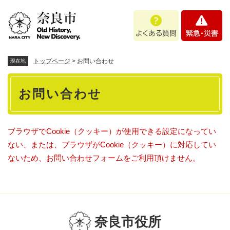
ペ
メニューを飛ばして本文へ
よ
緊
ー
く
急
ジ
あ
・
の
る
災
先
質
害
頭
トップページ
>
お問い合わせ
現在地
問
で
本
す
お問い合わせ
。
文
ブラウザでCookie（クッキー）が使用できる設定になってい
ない、または、ブラウザがCookie（クッキー）に対応してい
ないため、お問い合わせフォームをご利用頂けません。
奈良市役所