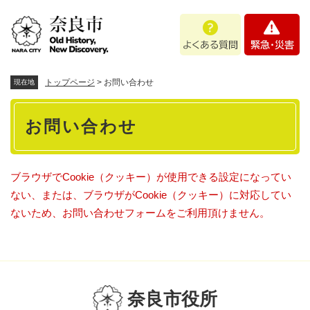
ペ
メニューを飛ばして本文へ
よ
緊
ー
く
急
ジ
あ
・
の
る
災
先
質
害
頭
トップページ
>
お問い合わせ
現在地
問
で
本
す
お問い合わせ
。
文
ブラウザでCookie（クッキー）が使用できる設定になってい
ない、または、ブラウザがCookie（クッキー）に対応してい
ないため、お問い合わせフォームをご利用頂けません。
奈良市役所