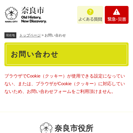
ペ
メニューを飛ばして本文へ
よ
緊
ー
く
急
ジ
あ
・
の
る
災
先
質
害
頭
トップページ
>
お問い合わせ
現在地
問
で
本
す
お問い合わせ
。
文
ブラウザでCookie（クッキー）が使用できる設定になってい
ない、または、ブラウザがCookie（クッキー）に対応してい
ないため、お問い合わせフォームをご利用頂けません。
奈良市役所