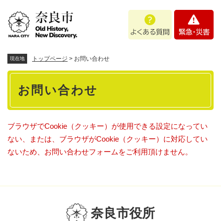
ペ
メニューを飛ばして本文へ
よ
緊
ー
く
急
ジ
あ
・
の
る
災
先
質
害
頭
トップページ
>
お問い合わせ
現在地
問
で
本
す
お問い合わせ
。
文
ブラウザでCookie（クッキー）が使用できる設定になってい
ない、または、ブラウザがCookie（クッキー）に対応してい
ないため、お問い合わせフォームをご利用頂けません。
奈良市役所