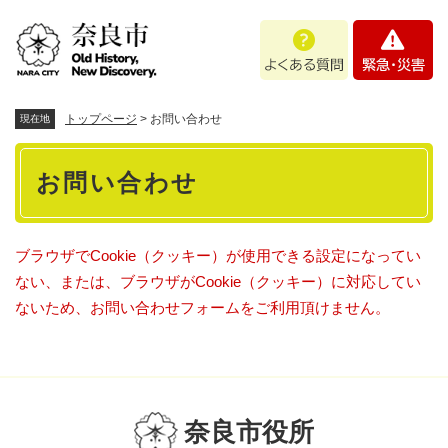
ペ
メニューを飛ばして本文へ
よ
緊
ー
く
急
ジ
あ
・
の
る
災
先
質
害
頭
トップページ
>
お問い合わせ
現在地
問
で
本
す
お問い合わせ
。
文
ブラウザでCookie（クッキー）が使用できる設定になってい
ない、または、ブラウザがCookie（クッキー）に対応してい
ないため、お問い合わせフォームをご利用頂けません。
奈良市役所