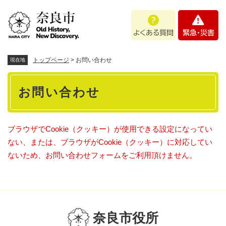
ペ
メニューを飛ばして本文へ
よ
緊
ー
く
急
ジ
あ
・
の
る
災
先
質
害
頭
トップページ
>
お問い合わせ
現在地
問
で
本
す
お問い合わせ
。
文
ブラウザでCookie（クッキー）が使用できる設定になってい
ない、または、ブラウザがCookie（クッキー）に対応してい
ないため、お問い合わせフォームをご利用頂けません。
奈良市役所