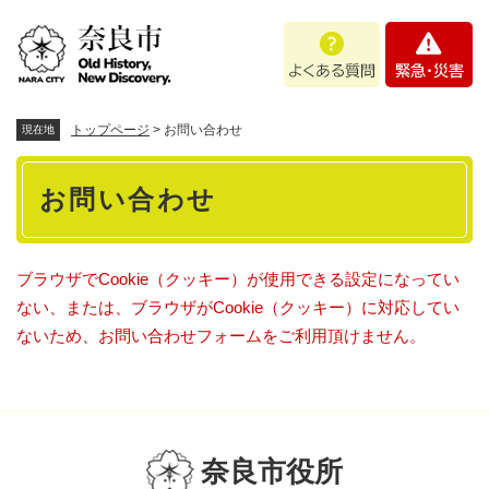
ペ
メニューを飛ばして本文へ
よ
緊
ー
く
急
ジ
あ
・
の
る
災
先
質
害
頭
トップページ
>
お問い合わせ
現在地
問
で
本
す
お問い合わせ
。
文
ブラウザでCookie（クッキー）が使用できる設定になってい
ない、または、ブラウザがCookie（クッキー）に対応してい
ないため、お問い合わせフォームをご利用頂けません。
奈良市役所