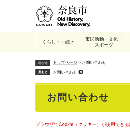
ペ
ー
ジ
の
先
頭
市民活動・文化・
で
くらし・手続き
スポーツ
す
。
トップページ
>
お問い合わせ
現在地
お問い合わせ
足あと
本
お問い合わせ
文
ブラウザでCookie（クッキー）が使用でき