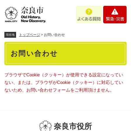
ペ
メニューを飛ばして本文へ
よ
緊
ー
く
急
ジ
あ
・
の
る
災
先
質
害
頭
トップページ
>
お問い合わせ
現在地
問
で
本
す
お問い合わせ
。
文
ブラウザでCookie（クッキー）が使用できる設定になってい
ない、または、ブラウザがCookie（クッキー）に対応してい
ないため、お問い合わせフォームをご利用頂けません。
奈良市役所