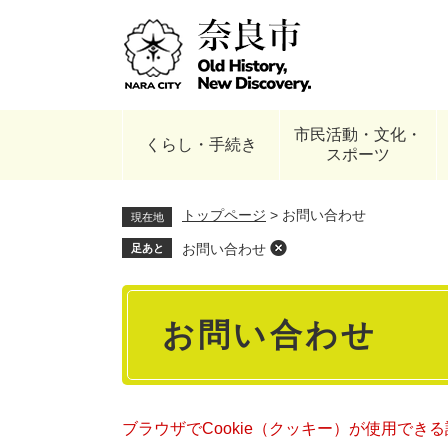
ペ
ー
ジ
の
先
頭
市民活動・文化・
で
くらし・手続き
スポーツ
す
。
トップページ
>
お問い合わせ
現在地
お問い合わせ
足あと
本
お問い合わせ
文
ブラウザでCookie（クッキー）が使用でき