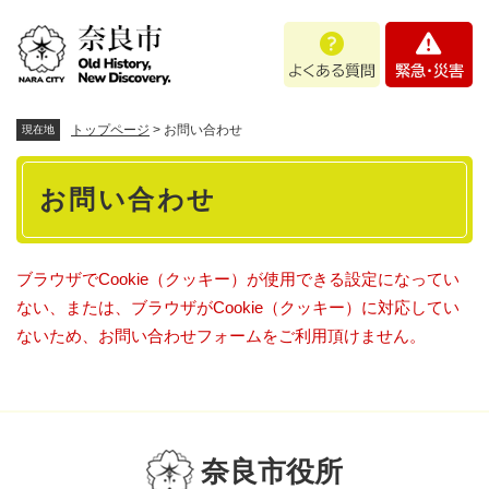
ペ
メニューを飛ばして本文へ
よ
緊
ー
く
急
ジ
あ
・
の
る
災
先
質
害
頭
トップページ
>
お問い合わせ
現在地
問
で
本
す
お問い合わせ
。
文
ブラウザでCookie（クッキー）が使用できる設定になってい
ない、または、ブラウザがCookie（クッキー）に対応してい
ないため、お問い合わせフォームをご利用頂けません。
奈良市役所